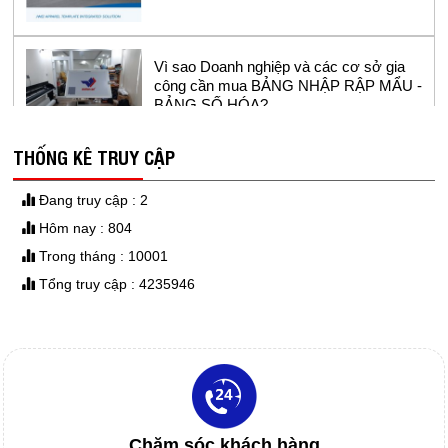
Vì sao Doanh nghiệp và các cơ sở gia
công cần mua BẢNG NHẬP RẬP MẨU -
BẢNG SỐ HÓA?
THỐNG KÊ TRUY CẬP
GIẤY IN SƠ ĐỒ
Đang truy cập : 2
Hôm nay : 804
Trong tháng : 10001
DAO MÁY CẮT TỰ ĐỘNG
Tổng truy cập : 4235946
Máy in sơ đồ siêu bền Model RT1800-2 -
sử dụng đầu in hp11 cho ngành công
nghiệp may.
DAO MÁY CẮT RẬP
IN SƠ ĐỒ GIÁ RẺ
Chăm sóc khách hàng