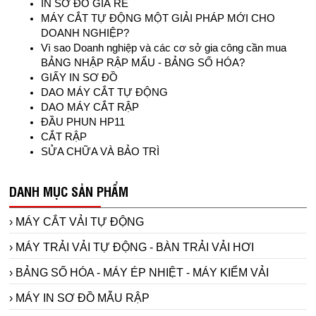
IN SƠ ĐỒ GIÁ RẺ
MÁY CẮT TỰ ĐỘNG MỘT GIẢI PHÁP MỚI CHO
DOANH NGHIỆP?
Vì sao Doanh nghiệp và các cơ sở gia công cần mua
BẢNG NHẬP RẬP MẨU - BẢNG SỐ HÓA?
GIẤY IN SƠ ĐỒ
DAO MÁY CẮT TỰ ĐỘNG
DAO MÁY CẮT RẬP
ĐẦU PHUN HP11
CẮT RẬP
SỬA CHỮA VÀ BẢO TRÌ
DANH MỤC SẢN PHẨM
› MÁY CẮT VẢI TỰ ĐỘNG
› MÁY TRẢI VẢI TỰ ĐỘNG - BÀN TRẢI VẢI HƠI
› BẢNG SỐ HÓA - MÁY ÉP NHIỆT - MÁY KIỂM VẢI
› MÁY IN SƠ ĐỒ MẪU RẬP