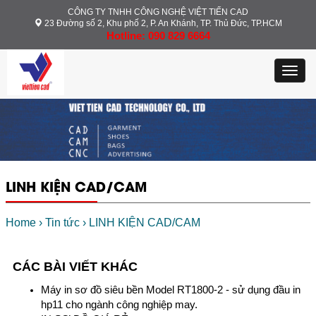
CÔNG TY TNHH CÔNG NGHỆ VIỆT TIẾN CAD
23 Đường số 2, Khu phố 2, P. An Khánh, TP. Thủ Đức, TP.HCM
Hotline: 090 829 6664
Toggl
navig
LINH KIỆN CAD/CAM
Home
›
Tin tức
›
LINH KIỆN CAD/CAM
CÁC BÀI VIẾT KHÁC
Máy in sơ đồ siêu bền Model RT1800-2 - sử dụng đầu in
hp11 cho ngành công nghiệp may.