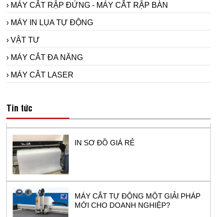
› MÁY CẮT RẬP ĐỨNG - MÁY CẮT RẬP BÀN
› MÁY IN LỤA TỰ ĐỘNG
› VẬT TƯ
› MÁY CẮT ĐA NĂNG
› MÁY CẮT LASER
Máy in sơ đồ siêu bền Model RT1800-2 -
sử dụng đầu in hp11 cho ngành công
Tin tức
nghiệp may.
IN SƠ ĐỒ GIÁ RẺ
MÁY CẮT TỰ ĐỘNG MỘT GIẢI PHÁP
MỚI CHO DOANH NGHIỆP?