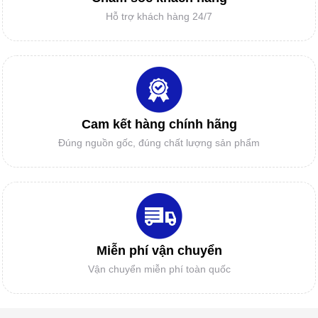
Hỗ trợ khách hàng 24/7
ĐẦU PHUN HP11
MÁY CẮT TỰ ĐỘNG MỘT GIẢI PHÁP
MỚI CHO DOANH NGHIỆP?
LINH KIỆN CAD/CAM
Cam kết hàng chính hãng
Đúng nguồn gốc, đúng chất lượng sản phẩm
Vì sao Doanh nghiệp và các cơ sở gia
công cần mua BẢNG NHẬP RẬP MẨU -
BẢNG SỐ HÓA?
GIẤY IN SƠ ĐỒ
Miễn phí vận chuyển
Vận chuyển miễn phí toàn quốc
DAO MÁY CẮT TỰ ĐỘNG