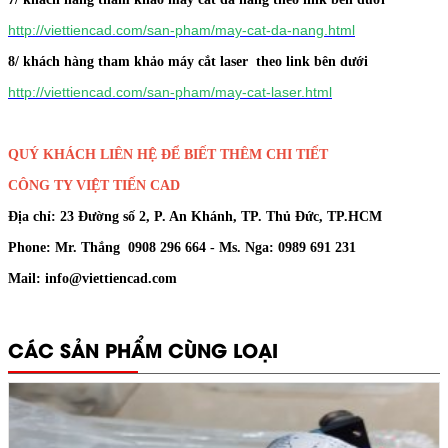
http://viettiencad.com/san-pham/may-cat-da-nang.html
8/ khách hàng tham khảo máy cắt laser theo link bên dưới
http://viettiencad.com/san-pham/may-cat-laser.html
QUÝ KHÁCH LIÊN HỆ ĐỂ BIẾT THÊM CHI TIẾT
CÔNG TY VIỆT TIẾN CAD
Địa chỉ: 23 Đường số 2, P. An Khánh, TP. Thủ Đức, TP.HCM
Phone: Mr. Thắng 0908 296 664 - Ms. Nga: 0989 691 231
Mail: info@viettiencad.com
CÁC SẢN PHẨM CÙNG LOẠI