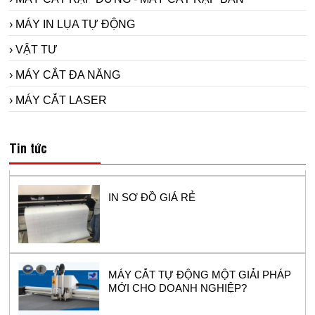
› MÁY IN LỤA TỰ ĐỘNG
› VẬT TƯ
› MÁY CẮT ĐA NĂNG
› MÁY CẮT LASER
Máy in sơ đồ siêu bền Model RT1800-2 -
sử dụng đầu in hp11 cho ngành công
nghiệp may.
Tin tức
IN SƠ ĐỒ GIÁ RẺ
MÁY CẮT TỰ ĐỘNG MỘT GIẢI PHÁP
MỚI CHO DOANH NGHIỆP?