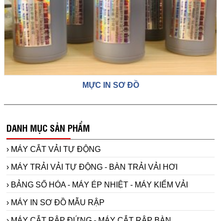
MỰC IN SƠ ĐỒ
DANH MỤC SẢN PHẨM
› MÁY CẮT VẢI TỰ ĐỘNG
› MÁY TRẢI VẢI TỰ ĐỘNG - BÀN TRẢI VẢI HƠI
› BẢNG SỐ HÓA - MÁY ÉP NHIỆT - MÁY KIỂM VẢI
› MÁY IN SƠ ĐỒ MẪU RẬP
› MÁY CẮT RẬP ĐỨNG - MÁY CẮT RẬP BÀN