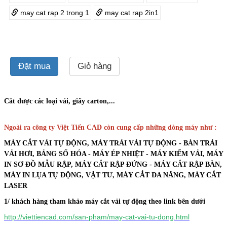
may cat rap 2 trong 1
may cat rap 2in1
Đặt mua
Giỏ hàng
Cắt được các loại vải, giấy carton,...
Ngoài ra công ty Việt Tiến CAD còn cung cấp những dòng máy như :
MÁY CẮT VẢI TỰ ĐỘNG, MÁY TRẢI VẢI TỰ ĐỘNG - BÀN TRẢI
VẢI HƠI, BẢNG SỐ HÓA - MÁY ÉP NHIỆT - MÁY KIỂM VẢI, MÁY
IN SƠ ĐỒ MẪU RẬP, MÁY CẮT RẬP ĐỨNG - MÁY CẮT RẬP BÀN,
MÁY IN LỤA TỰ ĐỘNG, VẬT TƯ, MÁY CẮT ĐA NĂNG, MÁY CẮT
LASER
1/ khách hàng tham khảo máy cắt vải tự động theo link bên dưới
http://viettiencad.com/san-pham/may-cat-vai-tu-dong.html