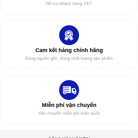
Hỗ trợ khách hàng 24/7
ĐẦU PHUN HP11
MÁY CẮT TỰ ĐỘNG MỘT GIẢI PHÁP
MỚI CHO DOANH NGHIỆP?
LINH KIỆN CAD/CAM
Cam kết hàng chính hãng
Vì sao Doanh nghiệp và các cơ sở gia
Đúng nguồn gốc, đúng chất lượng sản phẩm
công cần mua BẢNG NHẬP RẬP MẨU -
BẢNG SỐ HÓA?
GIẤY IN SƠ ĐỒ
Miễn phí vận chuyển
Vận chuyển miễn phí toàn quốc
DAO MÁY CẮT TỰ ĐỘNG