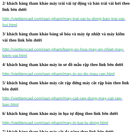
2/ khách hàng tham khảo máy trải vải tự động và bàn trải vải hơi theo
link bên dưới
http://viettiencad.com/san-pham/may-trai-vai-tu-dong-ban-trai-vai-
hoi.html
3/ khách hàng tham khảo bảng số hóa và máy ép nhiệt và máy kiểm
vải theo link bên dưới
http://viettiencad.com/san-pham/bang-so-hoa-may-ep-nhiet-may-
kiem-vai.html
4/ khách hàng tham khảo máy in sơ đồ mẫu rập theo link bên dưới
http://viettiencad.com/san-pham/may-in-so-do-mau-rap.html
5/ khách hàng tham khảo máy cắt rập đứng máy cắt rập bàn theo link
bên dưới
http://viettiencad.com/san-pham/may-cat-rap-dung-may-cat-rap-
ban.html
6/ khách hàng tham khảo máy in lụa tự động theo link bên dưới
http://viettiencad.com/san-pham/may-in-lua-tu-dong.html
7/ khách hàng tham khảo máy cắt đa năng theo link bên dưới