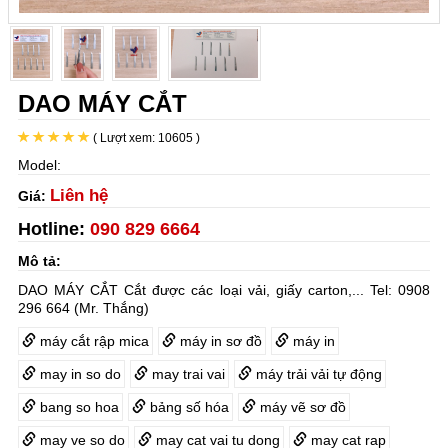
DAO MÁY CẮT
( Lượt xem: 10605 )
Model:
Liên hệ
Giá:
Hotline:
090 829 6664
Mô tả:
DAO MÁY CẮT Cắt được các loại vải, giấy carton,... Tel: 0908
296 664 (Mr. Thắng)
máy cắt rập mica
máy in sơ đồ
máy in
may in so do
may trai vai
máy trải vải tự động
bang so hoa
bảng số hóa
máy vẽ sơ đồ
may ve so do
may cat vai tu dong
may cat rap