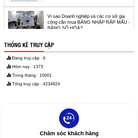
Vì sao Doanh nghiệp và các cơ sở gia
công cần mua BẢNG NHẬP RẬP MẨU -
BẢNG SỐ HÓA?
THỐNG KÊ TRUY CẬP
GIẤY IN SƠ ĐỒ
Đang truy cập : 6
Hôm nay : 1373
Trong tháng : 10001
DAO MÁY CẮT TỰ ĐỘNG
Tổng truy cập : 4234824
Máy in sơ đồ siêu bền Model RT1800-2 -
sử dụng đầu in hp11 cho ngành công
nghiệp may.
DAO MÁY CẮT RẬP
IN SƠ ĐỒ GIÁ RẺ
Chăm sóc khách hàng