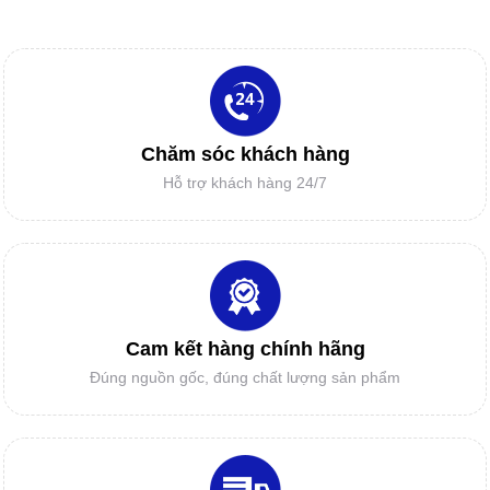
Máy in sơ đồ siêu bền Model RT1800-2 -
sử dụng đầu in hp11 cho ngành công
nghiệp may.
DAO MÁY CẮT RẬP
IN SƠ ĐỒ GIÁ RẺ
Chăm sóc khách hàng
Hỗ trợ khách hàng 24/7
ĐẦU PHUN HP11
MÁY CẮT TỰ ĐỘNG MỘT GIẢI PHÁP
MỚI CHO DOANH NGHIỆP?
LINH KIỆN CAD/CAM
Cam kết hàng chính hãng
Đúng nguồn gốc, đúng chất lượng sản phẩm
Vì sao Doanh nghiệp và các cơ sở gia
công cần mua BẢNG NHẬP RẬP MẨU -
BẢNG SỐ HÓA?