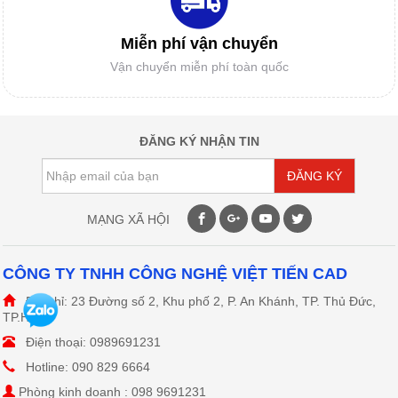
GIẤY IN SƠ ĐỒ
Miễn phí vận chuyển
Vận chuyển miễn phí toàn quốc
DAO MÁY CẮT TỰ ĐỘNG
ĐĂNG KÝ NHẬN TIN
ĐĂNG KÝ
DAO MÁY CẮT RẬP
MẠNG XÃ HỘI
CÔNG TY TNHH CÔNG NGHỆ VIỆT TIẾN CAD
Địa chỉ: 23 Đường số 2, Khu phố 2, P. An Khánh, TP. Thủ Đức,
ĐẦU PHUN HP11
TP.HCM
Điện thoại: 0989691231
Hotline: 090 829 6664
Phòng kinh doanh : 098 9691231