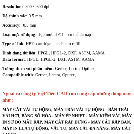
Resolution:
300 ~ 600 dpi
Độ chính xác:
0.5 mm
Accuracy:
0.5 mm
Loại mực sử dụng
: Hộp mực HP11 – có thể tái nạp
Type of Ink
: HP11 cartridge – enable to refill
Định dạng dữ liệu
: HPGL, HPGL-2, DXF, ASTM, AAMA
Data format
: HPGL, HPGL-2, DXF, ASTM, AAMA
Tương thích với phần mềm:
Gerber, Lectra, Optitex, …
Compatible with
: Gerber, Lectra, Optitex, …
Ngoài ra công ty Việt Tiến CAD còn cung cấp những dòng máy
như :
MÁY CẮT VẢI TỰ ĐỘNG, MÁY TRẢI VẢI TỰ ĐỘNG - BÀN TRẢI
VẢI HƠI, BẢNG SỐ HÓA - MÁY ÉP NHIỆT - MÁY KIỂM VẢI, MÁY
IN SƠ ĐỒ MẪU RẬP, MÁY CẮT RẬP ĐỨNG - MÁY CẮT RẬP BÀN,
MÁY IN LỤA TỰ ĐỘNG, VẬT TƯ, MÁY CẮT ĐA NĂNG, MÁY CẮT