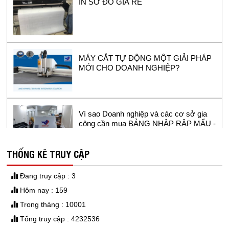
MÁY CẮT TỰ ĐỘNG MỘT GIẢI PHÁP
MỚI CHO DOANH NGHIỆP?
Vì sao Doanh nghiệp và các cơ sở gia
công cần mua BẢNG NHẬP RẬP MẨU -
BẢNG SỐ HÓA?
THỐNG KÊ TRUY CẬP
GIẤY IN SƠ ĐỒ
Đang truy cập : 3
Hôm nay : 159
Trong tháng : 10001
DAO MÁY CẮT TỰ ĐỘNG
Tổng truy cập : 4232536