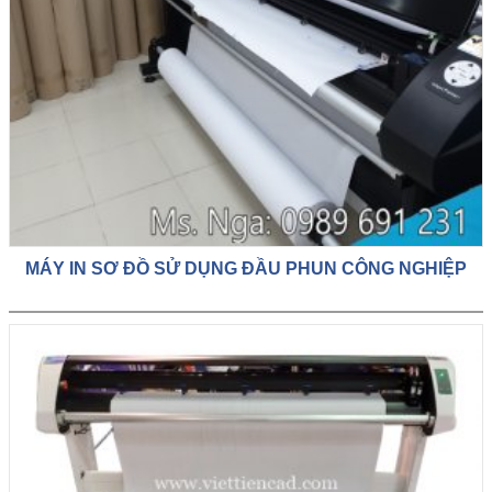
MÁY IN SƠ ĐỒ SỬ DỤNG ĐẦU PHUN CÔNG NGHIỆP