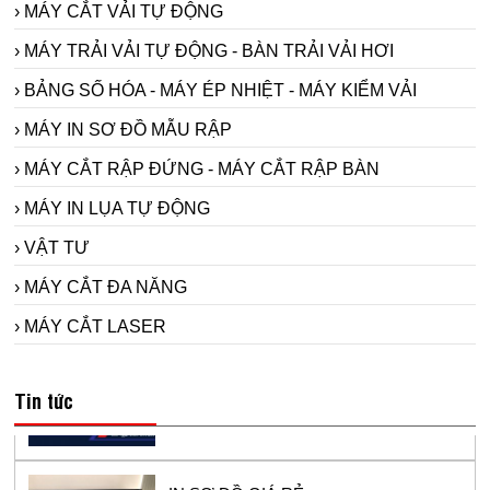
› MÁY CẮT VẢI TỰ ĐỘNG
› MÁY TRẢI VẢI TỰ ĐỘNG - BÀN TRẢI VẢI HƠI
› BẢNG SỐ HÓA - MÁY ÉP NHIỆT - MÁY KIỂM VẢI
› MÁY IN SƠ ĐỒ MẪU RẬP
› MÁY CẮT RẬP ĐỨNG - MÁY CẮT RẬP BÀN
› MÁY IN LỤA TỰ ĐỘNG
› VẬT TƯ
› MÁY CẮT ĐA NĂNG
› MÁY CẮT LASER
Máy in sơ đồ siêu bền Model RT1800-2 -
sử dụng đầu in hp11 cho ngành công
Tin tức
nghiệp may.
IN SƠ ĐỒ GIÁ RẺ