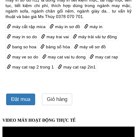
máy in sơ đồ h11 là dòng máy in tiết kiệm mực, tái nạp mực liên
tục, tiết kiệm chi phí, thích hợp dùng trong ngành may mặc,
ngành sofa, ngành chăn gối nệm, ngành giày da... tư vấn kỹ
thuật và báo giá Ms Thùy 0378 070 701.
máy cắt rập mica
máy in sơ đồ
máy in
may in so do
may trai vai
máy trải vải tự động
bang so hoa
bảng số hóa
máy vẽ sơ đồ
may ve so do
may cat vai tu dong
may cat rap
may cat rap 2 trong 1
may cat rap 2in1
Đặt mua
Giỏ hàng
VIDEO MÁY HOẠT ĐỘNG THỰC TẾ