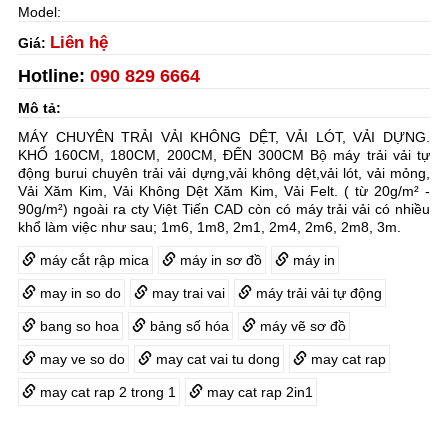
Model:
Liên hệ
Giá:
Hotline:
090 829 6664
Mô tả:
MÁY CHUYÊN TRẢI VẢI KHÔNG DỆT, VẢI LÓT, VẢI DỰNG.
KHỔ 160CM, 180CM, 200CM, ĐẾN 300CM Bộ máy trải vải tự
động burui chuyên trải vải dựng,vải không dệt,vải lót, vải mỏng,
Vải Xăm Kim, Vải Không Dệt Xăm Kim, Vải Felt. ( từ 20g/m² -
90g/m²) ngoài ra cty Việt Tiến CAD còn có máy trải vải có nhiều
khổ làm việc như sau; 1m6, 1m8, 2m1, 2m4, 2m6, 2m8, 3m.
máy cắt rập mica
máy in sơ đồ
máy in
may in so do
may trai vai
máy trải vải tự động
bang so hoa
bảng số hóa
máy vẽ sơ đồ
may ve so do
may cat vai tu dong
may cat rap
may cat rap 2 trong 1
may cat rap 2in1