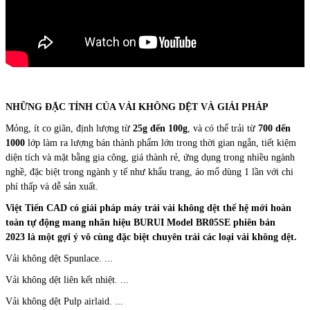
NHỮNG ĐẶC TÍNH CỦA VẢI KHÔNG DỆT VÀ GIẢI PHÁP
Mỏng, ít co giãn, định lượng từ
25g đến 100g
, và có thể trải từ
700 dến
1000
lớp làm ra lượng bán thành phẩm lớn trong thời gian ngắn, tiết kiệm
diện tích và mặt bằng gia công, giá thành rẻ, ứng dụng trong nhiều ngành
nghề, đặc biệt trong ngành y tế như khẩu trang, áo mổ dùng 1 lần với chi
phí thấp và dễ sản xuất.
Việt Tiến CAD có giải pháp máy trải vải không dệt thế hệ mới hoàn
toàn tự động mang nhãn hiệu BURUI Model BR05SE phiên bản
2023 là một gợi ý vô cùng đặc biệt chuyên trải các loại vải không dệt.
Vải không dệt Spunlace. ...
Vải không dệt liên kết nhiệt. ...
Vải không dệt Pulp airlaid. ...