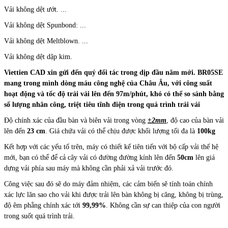
Vải không dệt ướt. ...
Vải không dệt Spunbond: ...
Vải không dệt Meltblown. ...
Vải không dệt dập kim.
Viettien CAD xin gửi đến quý đối tác trong dịp đầu năm mới. BR05SE
mang trong mình dòng máu công nghệ của Châu Âu, với công suất
hoạt động và tốc độ trải vải lên đến 97m/phút, khó có thể so sánh bằng
số lượng nhân công, triệt tiêu tĩnh điện trong quá trình trải vải
Độ chính xác của đầu bàn và biên vải trong vòng
±2mm
, độ cao của bàn vải
lên đến
23 cm
. Giá chứa vải có thể chịu được khối lượng tối đa là
100kg
Kết hợp với các yếu tố trên, máy có thiết kế tiên tiến với bộ cấp vải thế hệ
mới, bạn có thể để cả cây vải có đường đường kính lên đến
50cm
lên giá
dựng vải phía sau máy mà không cần phải xả vải trước đó.
Công việc sau đó sẽ do máy đảm nhiệm, các cảm biến sẽ tính toán chính
xác lực lăn sao cho vải khi được trải lên bàn không bị căng, không bị trùng,
độ êm phẳng chính xác tới
99,99%
. Không cần sự can thiệp của con người
trong suốt quá trình trải.