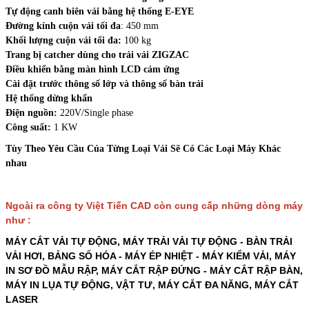
Tự động canh biên vải bằng hệ thống E-EYE
Đường kính cuộn vải tối đa
: 450 mm
Khối lượng cuộn vải tối đa:
100 kg
Trang bị catcher dùng cho trải vải ZIGZAC
Điều khiển bằng màn hình LCD cảm ứng
Cài đặt trước thông số lớp và thông số bàn trải
Hệ thống dừng khẩn
Điện nguồn:
220V/Single phase
Công suất:
1 KW
Tùy Theo Yêu Cầu Của Từng Loại Vải Sẽ Có Các Loại Máy Khác
nhau
Ngoài ra công ty Việt Tiến CAD còn cung cấp những dòng máy
như :
MÁY CẮT VẢI TỰ ĐỘNG, MÁY TRẢI VẢI TỰ ĐỘNG - BÀN TRẢI
VẢI HƠI, BẢNG SỐ HÓA - MÁY ÉP NHIỆT - MÁY KIỂM VẢI, MÁY
IN SƠ ĐỒ MẪU RẬP, MÁY CẮT RẬP ĐỨNG - MÁY CẮT RẬP BÀN,
MÁY IN LỤA TỰ ĐỘNG, VẬT TƯ, MÁY CẮT ĐA NĂNG, MÁY CẮT
LASER