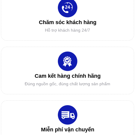
DAO MÁY CẮT RẬP
IN SƠ ĐỒ GIÁ RẺ
Chăm sóc khách hàng
Hỗ trợ khách hàng 24/7
ĐẦU PHUN HP11
MÁY CẮT TỰ ĐỘNG MỘT GIẢI PHÁP
MỚI CHO DOANH NGHIỆP?
LINH KIỆN CAD/CAM
Cam kết hàng chính hãng
Vì sao Doanh nghiệp và các cơ sở gia
Đúng nguồn gốc, đúng chất lượng sản phẩm
công cần mua BẢNG NHẬP RẬP MẨU -
BẢNG SỐ HÓA?
GIẤY IN SƠ ĐỒ
Miễn phí vận chuyển