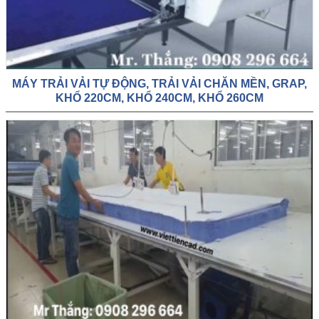
MÁY TRẢI VẢI TỰ ĐỘNG, TRẢI VẢI CHĂN MỀN, GRAP,
KHỔ 220CM, KHỔ 240CM, KHỔ 260CM