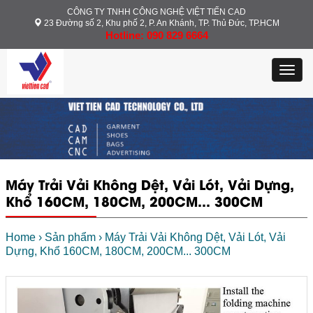
CÔNG TY TNHH CÔNG NGHỆ VIỆT TIẾN CAD
23 Đường số 2, Khu phố 2, P. An Khánh, TP. Thủ Đức, TP.HCM
Hotline: 090 829 6664
Toggl
navig
Máy Trải Vải Không Dệt, Vải Lót, Vải Dựng,
Khổ 160CM, 180CM, 200CM... 300CM
Home
›
Sản phẩm
›
Máy Trải Vải Không Dệt, Vải Lót, Vải
Dựng, Khổ 160CM, 180CM, 200CM... 300CM