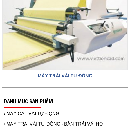
MÁY TRẢI VẢI TỰ ĐỘNG
DANH MỤC SẢN PHẨM
› MÁY CẮT VẢI TỰ ĐỘNG
› MÁY TRẢI VẢI TỰ ĐỘNG - BÀN TRẢI VẢI HƠI