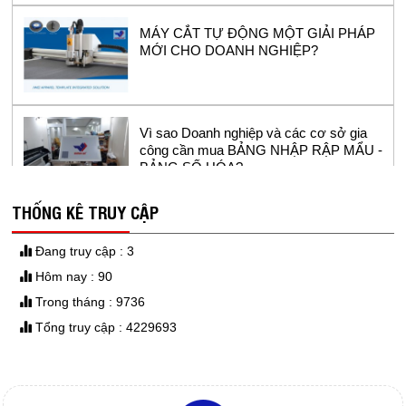
MÁY CẮT TỰ ĐỘNG MỘT GIẢI PHÁP
MỚI CHO DOANH NGHIỆP?
Vì sao Doanh nghiệp và các cơ sở gia
công cần mua BẢNG NHẬP RẬP MẨU -
BẢNG SỐ HÓA?
THỐNG KÊ TRUY CẬP
GIẤY IN SƠ ĐỒ
Đang truy cập : 3
Hôm nay : 90
Trong tháng : 9736
DAO MÁY CẮT TỰ ĐỘNG
Tổng truy cập : 4229693
Máy in sơ đồ siêu bền Model RT1800-2 -
sử dụng đầu in hp11 cho ngành công
nghiệp may.