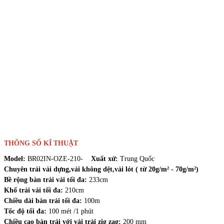
THÔNG SỐ KĨ THUẬT
Model:
BR02IN-OZE-210-
Xuất xứ:
Trung Quốc
Chuyên trải vải dựng,vải không dệt,vải lót ( từ 20g/m² - 70g/m²)
Bề rộng bàn trải vải tối đa:
233cm
Khổ trải vải tối đa:
210cm
Chiều dài bàn trải tối đa:
100m
Tốc độ tối đa:
100 mét /1 phút
Chiều cao bàn trải với vải trải zig zag:
200 mm