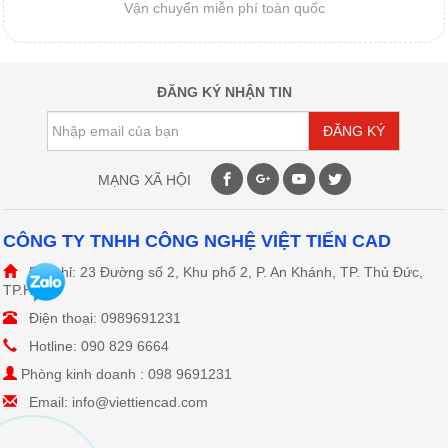
Vận chuyển miễn phí toàn quốc
DAO MÁY CẮT TỰ ĐỘNG
ĐĂNG KÝ NHẬN TIN
ĐĂNG KÝ
DAO MÁY CẮT RẬP
MẠNG XÃ HỘI
CÔNG TY TNHH CÔNG NGHỆ VIỆT TIẾN CAD
ĐẦU PHUN HP11
Địa chỉ: 23 Đường số 2, Khu phố 2, P. An Khánh, TP. Thủ Đức,
TP.HCM
Điện thoại: 0989691231
Hotline: 090 829 6664
Phòng kinh doanh : 098 9691231
LINH KIỆN CAD/CAM
Email: info@viettiencad.com