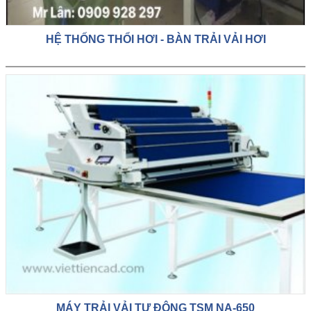
HỆ THỐNG THỔI HƠI - BÀN TRẢI VẢI HƠI
MÁY TRẢI VẢI TỰ ĐỘNG TSM NA-650