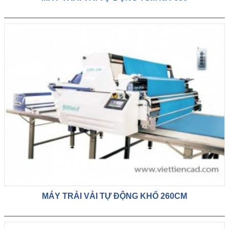
MÁY TRẢI VẢI TỰ ĐỘNG KHỔ 260CM