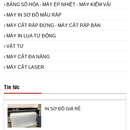
› BẢNG SỐ HÓA - MÁY ÉP NHIỆT - MÁY KIỂM VẢI
› MÁY IN SƠ ĐỒ MẪU RẬP
› MÁY CẮT RẬP ĐỨNG - MÁY CẮT RẬP BÀN
› MÁY IN LỤA TỰ ĐỘNG
› VẬT TƯ
› MÁY CẮT ĐA NĂNG
› MÁY CẮT LASER
Máy in sơ đồ siêu bền Model RT1800-2 -
sử dụng đầu in hp11 cho ngành công
nghiệp may.
Tin tức
IN SƠ ĐỒ GIÁ RẺ