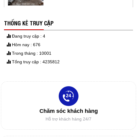
GIẤY IN SƠ ĐỒ
THỐNG KÊ TRUY CẬP
Đang truy cập : 4
Hôm nay : 676
DAO MÁY CẮT TỰ ĐỘNG
Trong tháng : 10001
Tổng truy cập : 4235812
Máy in sơ đồ siêu bền Model RT1800-2 -
sử dụng đầu in hp11 cho ngành công
nghiệp may.
DAO MÁY CẮT RẬP
IN SƠ ĐỒ GIÁ RẺ
Chăm sóc khách hàng
ĐẦU PHUN HP11
Hỗ trợ khách hàng 24/7
MÁY CẮT TỰ ĐỘNG MỘT GIẢI PHÁP
MỚI CHO DOANH NGHIỆP?