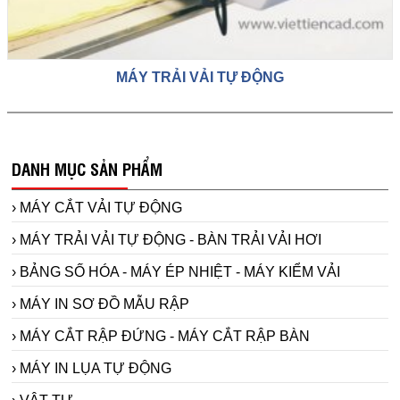
MÁY TRẢI VẢI TỰ ĐỘNG
DANH MỤC SẢN PHẨM
› MÁY CẮT VẢI TỰ ĐỘNG
› MÁY TRẢI VẢI TỰ ĐỘNG - BÀN TRẢI VẢI HƠI
› BẢNG SỐ HÓA - MÁY ÉP NHIỆT - MÁY KIỂM VẢI
› MÁY IN SƠ ĐỒ MẪU RẬP
› MÁY CẮT RẬP ĐỨNG - MÁY CẮT RẬP BÀN
› MÁY IN LỤA TỰ ĐỘNG