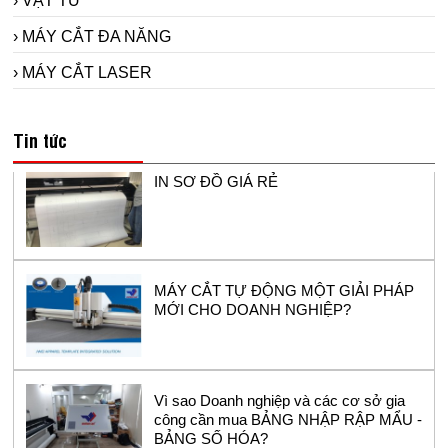
› VẬT TƯ
› MÁY CẮT ĐA NĂNG
Máy in sơ đồ siêu bền Model RT1800-2 -
› MÁY CẮT LASER
sử dụng đầu in hp11 cho ngành công
nghiệp may.
Tin tức
IN SƠ ĐỒ GIÁ RẺ
MÁY CẮT TỰ ĐỘNG MỘT GIẢI PHÁP
MỚI CHO DOANH NGHIỆP?
Vì sao Doanh nghiệp và các cơ sở gia
công cần mua BẢNG NHẬP RẬP MẨU -
BẢNG SỐ HÓA?