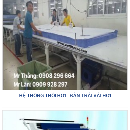
HỆ THỐNG THỔI HƠI - BÀN TRẢI VẢI HƠI