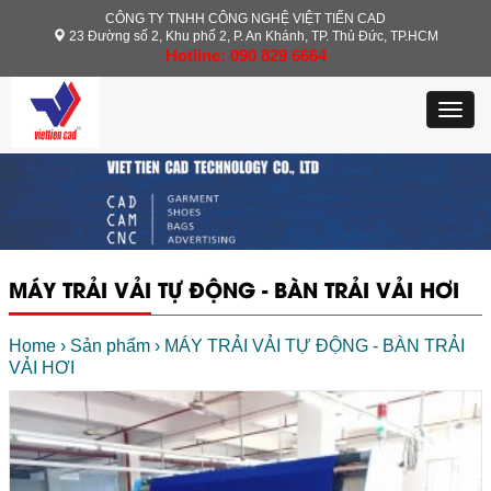
CÔNG TY TNHH CÔNG NGHỆ VIỆT TIẾN CAD
23 Đường số 2, Khu phố 2, P. An Khánh, TP. Thủ Đức, TP.HCM
Hotline: 090 829 6664
Toggl
navig
MÁY TRẢI VẢI TỰ ĐỘNG - BÀN TRẢI VẢI HƠI
Home
› Sản phẩm
› MÁY TRẢI VẢI TỰ ĐỘNG - BÀN TRẢI
VẢI HƠI