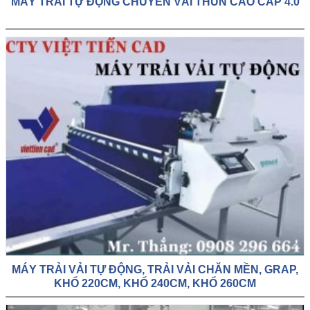
MÁY TRẢI TỰ ĐỘNG CHUYÊN VẢI THUN CAO CẤP 4.0
MÁY TRẢI VẢI TỰ ĐỘNG, TRẢI VẢI CHĂN MỀN, GRAP,
KHỔ 220CM, KHỔ 240CM, KHỔ 260CM