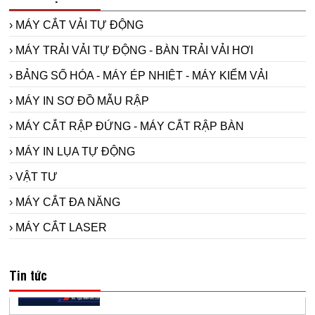
› MÁY CẮT VẢI TỰ ĐỘNG
› MÁY TRẢI VẢI TỰ ĐỘNG - BÀN TRẢI VẢI HƠI
› BẢNG SỐ HÓA - MÁY ÉP NHIỆT - MÁY KIỂM VẢI
› MÁY IN SƠ ĐỒ MẪU RẬP
› MÁY CẮT RẬP ĐỨNG - MÁY CẮT RẬP BÀN
› MÁY IN LỤA TỰ ĐỘNG
› VẬT TƯ
› MÁY CẮT ĐA NĂNG
› MÁY CẮT LASER
Máy in sơ đồ siêu bền Model RT1800-2 -
sử dụng đầu in hp11 cho ngành công
Tin tức
nghiệp may.