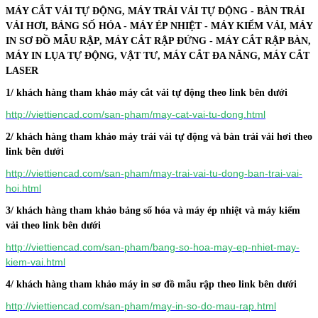
MÁY CẮT VẢI TỰ ĐỘNG, MÁY TRẢI VẢI TỰ ĐỘNG - BÀN TRẢI
VẢI HƠI, BẢNG SỐ HÓA - MÁY ÉP NHIỆT - MÁY KIỂM VẢI, MÁY
IN SƠ ĐỒ MẪU RẬP, MÁY CẮT RẬP ĐỨNG - MÁY CẮT RẬP BÀN,
MÁY IN LỤA TỰ ĐỘNG, VẬT TƯ, MÁY CẮT ĐA NĂNG, MÁY CẮT
LASER
1/ khách hàng tham khảo máy cắt vải tự động theo link bên dưới
http://viettiencad.com/san-pham/may-cat-vai-tu-dong.html
2/ khách hàng tham khảo máy trải vải tự động và bàn trải vải hơi theo
link bên dưới
http://viettiencad.com/san-pham/may-trai-vai-tu-dong-ban-trai-vai-
hoi.html
3/ khách hàng tham khảo bảng số hóa và máy ép nhiệt và máy kiểm
vải theo link bên dưới
http://viettiencad.com/san-pham/bang-so-hoa-may-ep-nhiet-may-
kiem-vai.html
4/ khách hàng tham khảo máy in sơ đồ mẫu rập theo link bên dưới
http://viettiencad.com/san-pham/may-in-so-do-mau-rap.html