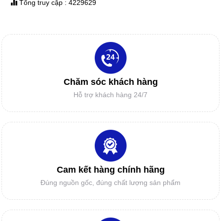
DAO MÁY CẮT TỰ ĐỘNG
Tổng truy cập : 4229629
Máy in sơ đồ siêu bền Model RT1800-2 -
sử dụng đầu in hp11 cho ngành công
nghiệp may.
DAO MÁY CẮT RẬP
IN SƠ ĐỒ GIÁ RẺ
Chăm sóc khách hàng
Hỗ trợ khách hàng 24/7
ĐẦU PHUN HP11
MÁY CẮT TỰ ĐỘNG MỘT GIẢI PHÁP
MỚI CHO DOANH NGHIỆP?
LINH KIỆN CAD/CAM
Cam kết hàng chính hãng
Đúng nguồn gốc, đúng chất lượng sản phẩm
Vì sao Doanh nghiệp và các cơ sở gia
công cần mua BẢNG NHẬP RẬP MẨU -
BẢNG SỐ HÓA?