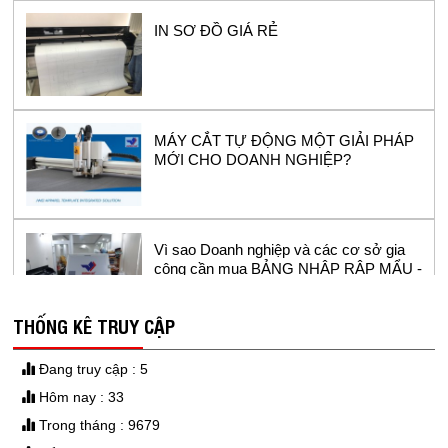
IN SƠ ĐỒ GIÁ RẺ
MÁY CẮT TỰ ĐỘNG MỘT GIẢI PHÁP
MỚI CHO DOANH NGHIỆP?
Vì sao Doanh nghiệp và các cơ sở gia
công cần mua BẢNG NHẬP RẬP MẨU -
BẢNG SỐ HÓA?
THỐNG KÊ TRUY CẬP
GIẤY IN SƠ ĐỒ
Đang truy cập : 5
Hôm nay : 33
Trong tháng : 9679