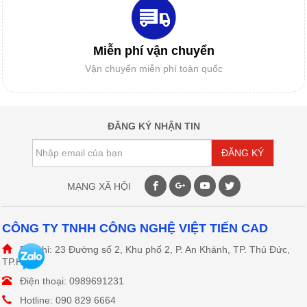
GIẤY IN SƠ ĐỒ
Miễn phí vận chuyển
Vận chuyển miễn phí toàn quốc
DAO MÁY CẮT TỰ ĐỘNG
ĐĂNG KÝ NHẬN TIN
ĐĂNG KÝ
DAO MÁY CẮT RẬP
MẠNG XÃ HỘI
CÔNG TY TNHH CÔNG NGHỆ VIỆT TIẾN CAD
Địa chỉ: 23 Đường số 2, Khu phố 2, P. An Khánh, TP. Thủ Đức,
ĐẦU PHUN HP11
TP.HCM
Điện thoại: 0989691231
Hotline: 090 829 6664