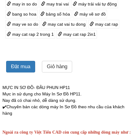
may in so do
may trai vai
máy trải vải tự động
bang so hoa
bảng số hóa
máy vẽ sơ đồ
may ve so do
may cat vai tu dong
may cat rap
may cat rap 2 trong 1
may cat rap 2in1
Đặt mua
Giỏ hàng
MỰC IN SƠ ĐỒ- ĐẦU PHUN HP11
Mực in sử dụng cho Máy In Sơ Đồ HP11.
Nay đã có chai nhỏ, dễ dàng sử dụng.
✔️Chuyên bán các dòng máy In Sơ Đồ theo nhu cầu của khách
hàng
Ngoài ra công ty Việt Tiến CAD còn cung cấp những dòng máy như :