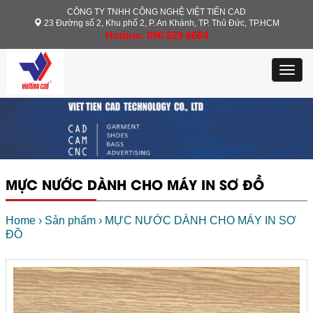
CÔNG TY TNHH CÔNG NGHỆ VIỆT TIẾN CAD
23 Đường số 2, Khu phố 2, P. An Khánh, TP. Thủ Đức, TP.HCM
Hotline: 090 829 6664
Toggl
navig
MỰC NƯỚC DÀNH CHO MÁY IN SƠ ĐỒ
Home
›
Sản phẩm
›
MỰC NƯỚC DÀNH CHO MÁY IN SƠ
ĐỒ