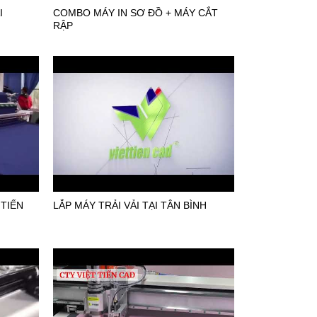
I
COMBO MÁY IN SƠ ĐỒ + MÁY CẮT
RẬP
 TIẾN
LẮP MÁY TRẢI VẢI TẠI TÂN BÌNH