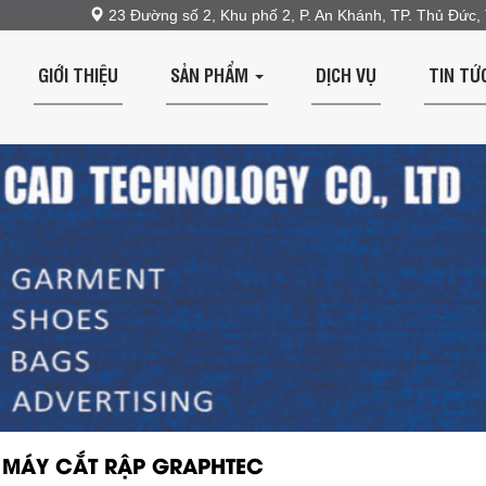
23 Đường số 2, Khu phố 2, P. An Khánh, TP. Thủ Đức
GIỚI THIỆU
SẢN PHẨM
DỊCH VỤ
TIN TỨ
MÁY CẮT RẬP GRAPHTEC