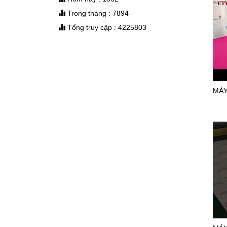
DAO MÁY CẮT RẬP
Trong tháng : 7894
Tổng truy cập : 4225803
ĐẦU PHUN HP11
LINH KIỆN CAD/CAM
MÁY
Máy in sơ đồ siêu bền
Model RT1800-2 - sử dụng
đầu in hp11 cho ngành
công nghiệp may.
IN SƠ ĐỒ GIÁ RẺ
MÁY CẮT TỰ ĐỘNG
MỘT GIẢI PHÁP MỚI