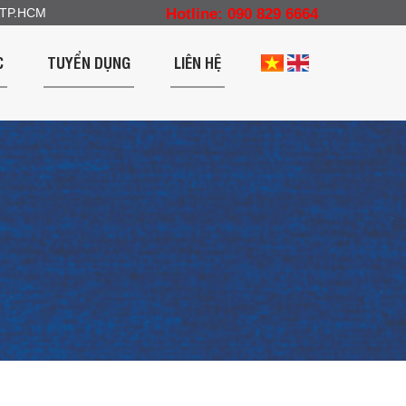
, TP.HCM
Hotline: 090 829 6664
C
TUYỂN DỤNG
LIÊN HỆ