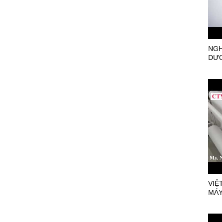
LINH KIỆN CAD/CAM
NGH
DƯ
VIỆ
MÁY