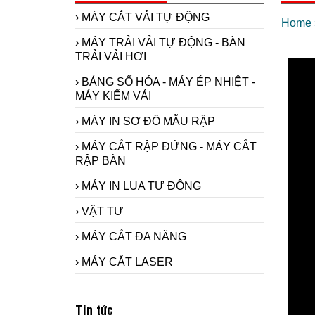
› MÁY CẮT VẢI TỰ ĐỘNG
Home
› MÁY TRẢI VẢI TỰ ĐỘNG - BÀN
TRẢI VẢI HƠI
› BẢNG SỐ HÓA - MÁY ÉP NHIỆT -
MÁY KIỂM VẢI
› MÁY IN SƠ ĐỒ MẪU RẬP
› MÁY CẮT RẬP ĐỨNG - MÁY CẮT
RẬP BÀN
› MÁY IN LỤA TỰ ĐỘNG
› VẬT TƯ
› MÁY CẮT ĐA NĂNG
› MÁY CẮT LASER
Máy in sơ đồ siêu bền
Model RT1800-2 - sử dụng
đầu in hp11 cho ngành
Tin tức
công nghiệp may.