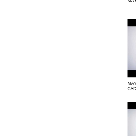
MÁY
CHO DOANH NGHIỆP?
Vì sao Doanh nghiệp và
các cơ sở gia công cần
mua BẢNG NHẬP RẬP
MẨU - BẢNG SỐ HÓA?
GIẤY IN SƠ ĐỒ
DAO MÁY CẮT TỰ
ĐỘNG
MÁY
CA
DAO MÁY CẮT RẬP
ĐẦU PHUN HP11