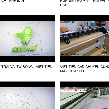
 CẮT RẬP BÀN
NGHIỆM THU MÁY TRẢI VẢI 
ĐỘNG
 TRẢI VẢI TỰ ĐỘNG - VIỆT TIẾN
VIỆT TIẾN CAD CHUYÊN CUN
D
MÁY IN SƠ ĐỒ