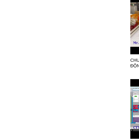
CHU
ĐỘN