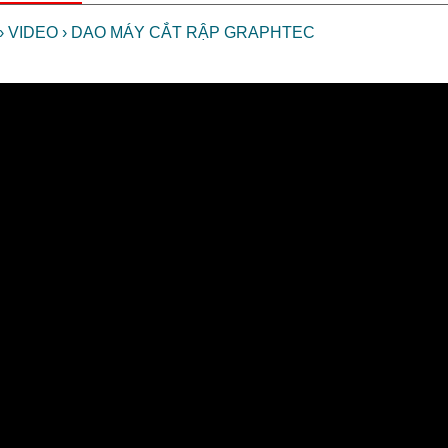
›
VIDEO
›
DAO MÁY CẮT RẬP GRAPHTEC