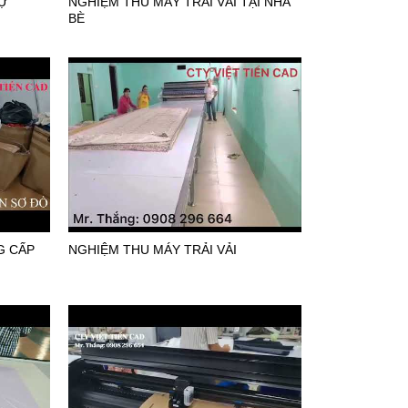
TỰ
NGHIỆM THU MÁY TRẢI VẢI TẠI NHÀ
BÈ
G CẤP
NGHIỆM THU MÁY TRẢI VẢI