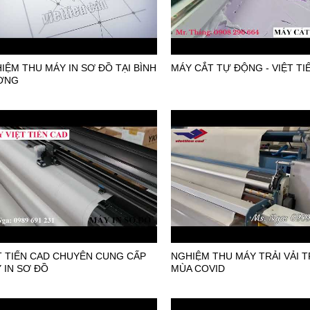
IỆM THU MÁY IN SƠ ĐỒ TẠI BÌNH
MÁY CẮT TỰ ĐỘNG - VIỆT TI
ƠNG
T TIẾN CAD CHUYÊN CUNG CẤP
NGHIỆM THU MÁY TRẢI VẢI 
 IN SƠ ĐỒ
MÙA COVID