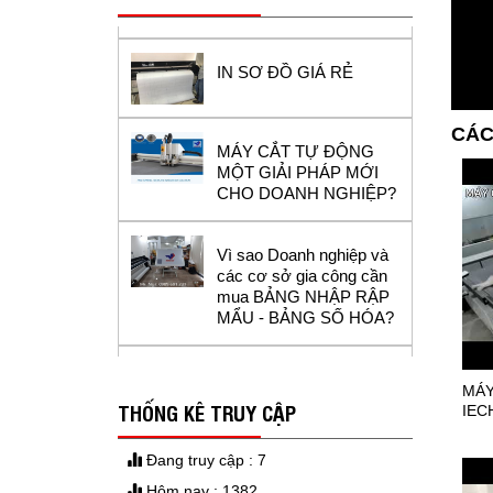
IN SƠ ĐỒ GIÁ RẺ
MÁY CẮT TỰ ĐỘNG
CÁC
MỘT GIẢI PHÁP MỚI
CHO DOANH NGHIỆP?
Vì sao Doanh nghiệp và
các cơ sở gia công cần
mua BẢNG NHẬP RẬP
MẨU - BẢNG SỐ HÓA?
GIẤY IN SƠ ĐỒ
MÁY
THỐNG KÊ TRUY CẬP
IEC
DAO MÁY CẮT TỰ
ĐỘNG
Đang truy cập : 7
Hôm nay : 1382