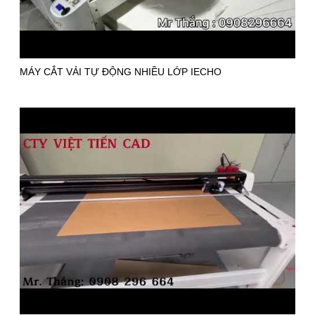
MÁY CẮT VẢI TỰ ĐỘNG NHIỀU LỚP IECHO