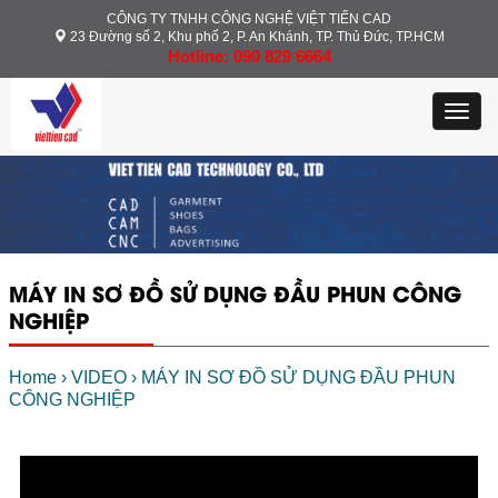
CÔNG TY TNHH CÔNG NGHỆ VIỆT TIẾN CAD
23 Đường số 2, Khu phố 2, P. An Khánh, TP. Thủ Đức, TP.HCM
Hotline: 090 829 6664
Toggl
navig
MÁY IN SƠ ĐỒ SỬ DỤNG ĐẦU PHUN CÔNG
NGHIỆP
Home
›
VIDEO
›
MÁY IN SƠ ĐỒ SỬ DỤNG ĐẦU PHUN
CÔNG NGHIỆP