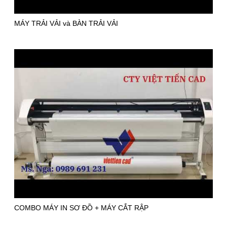
MÁY TRẢI VẢI và BÀN TRẢI VẢI
COMBO MÁY IN SƠ ĐỒ + MÁY CẮT RẬP