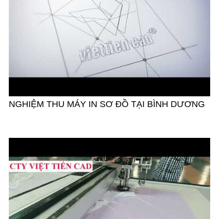
NGHIỆM THU MÁY IN SƠ ĐỒ TẠI BÌNH DƯƠNG