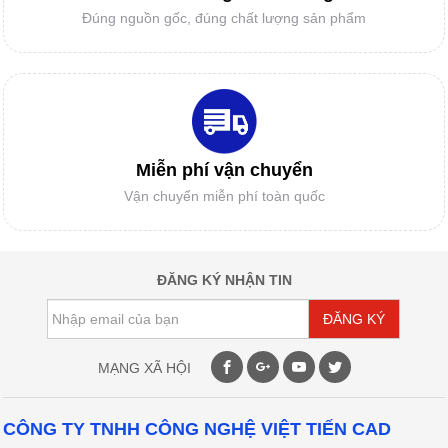
Đúng nguồn gốc, đúng chất lượng sản phẩm
Vì sao Doanh nghiệp và các cơ sở gia
công cần mua BẢNG NHẬP RẬP MẨU -
BẢNG SỐ HÓA?
GIẤY IN SƠ ĐỒ
Miễn phí vận chuyển
Vận chuyển miễn phí toàn quốc
DAO MÁY CẮT TỰ ĐỘNG
ĐĂNG KÝ NHẬN TIN
ĐĂNG KÝ
MẠNG XÃ HỘI
DAO MÁY CẮT RẬP
CÔNG TY TNHH CÔNG NGHỆ VIỆT TIẾN CAD