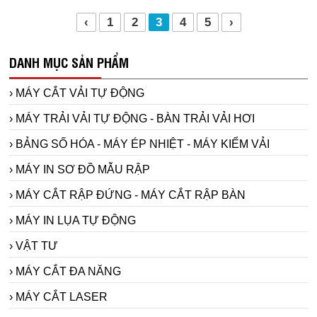
‹
1
2
3
4
5
›
DANH MỤC SẢN PHẨM
› MÁY CẮT VẢI TỰ ĐỘNG
› MÁY TRẢI VẢI TỰ ĐỘNG - BÀN TRẢI VẢI HƠI
› BẢNG SỐ HÓA - MÁY ÉP NHIỆT - MÁY KIỂM VẢI
› MÁY IN SƠ ĐỒ MẪU RẬP
› MÁY CẮT RẬP ĐỨNG - MÁY CẮT RẬP BÀN
› MÁY IN LỤA TỰ ĐỘNG
› VẬT TƯ
› MÁY CẮT ĐA NĂNG
› MÁY CẮT LASER