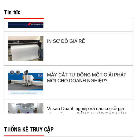
Máy in sơ đồ siêu bền Model RT1800-2 -
Tin tức
sử dụng đầu in hp11 cho ngành công
nghiệp may.
IN SƠ ĐỒ GIÁ RẺ
MÁY CẮT TỰ ĐỘNG MỘT GIẢI PHÁP
MỚI CHO DOANH NGHIỆP?
Vì sao Doanh nghiệp và các cơ sở gia
công cần mua BẢNG NHẬP RẬP MẨU -
BẢNG SỐ HÓA?
THỐNG KÊ TRUY CẬP